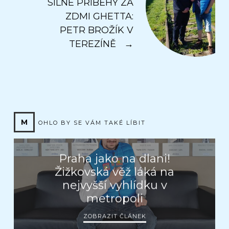
SILNÉ PŘÍBĚHY ZA
ZDMI GHETTA:
PETR BROŽÍK V
TEREZÍNĚ
→
M
OHLO BY SE VÁM TAKÉ LÍBIT
Praha jako na dlani!
Žižkovská věž láká na
nejvyšší vyhlídku v
metropoli
ZOBRAZIT ČLÁNEK