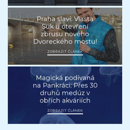
Praha slaví: Vlasta
Suk u otevření
zbrusu nového
Dvoreckého mostu!
ZOBRAZIT ČLÁNEK
Magická podívaná
na Pankráci: Přes 30
druhů medúz v
obřích akváriích
ZOBRAZIT ČLÁNEK