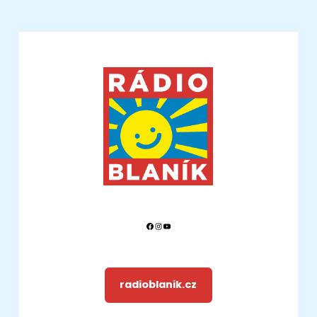
Facebook
Instagram
YouTube
radioblanik.cz