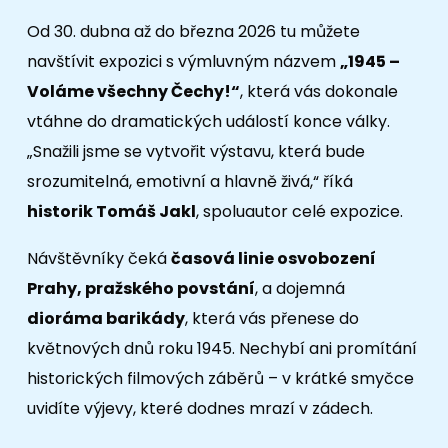
Od 30. dubna až do března 2026 tu můžete
navštívit expozici s výmluvným názvem
„1945 –
Voláme všechny Čechy!“
, která vás dokonale
vtáhne do dramatických událostí konce války.
„Snažili jsme se vytvořit výstavu, která bude
srozumitelná, emotivní a hlavně živá,“ říká
historik Tomáš Jakl
, spoluautor celé expozice.
Návštěvníky čeká
časová linie osvobození
Prahy, pražského povstání
, a dojemná
dioráma barikády
, která vás přenese do
květnových dnů roku 1945. Nechybí ani promítání
historických filmových záběrů – v krátké smyčce
uvidíte výjevy, které dodnes mrazí v zádech.