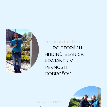
PŘEDCHOZÍ ČLÁNEK
←
PO STOPÁCH
HRDINŮ: BLANICKÝ
KRAJÁNEK V
PEVNOSTI
DOBROŠOV
DALŠÍ ČLÁNEK