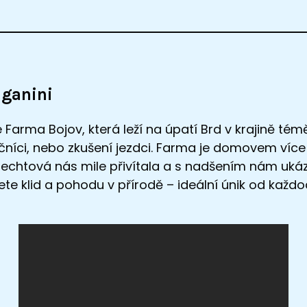
aganini
Farma Bojov, která leží na úpatí Brd v krajině témě
tečníci, nebo zkušení jezdci. Farma je domovem více
lechtová nás mile přivítala a s nadšením nám ukáza
ijete klid a pohodu v přírodě – ideální únik od kaž