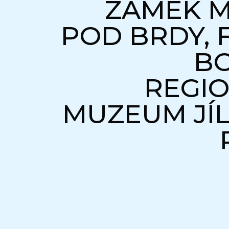
ZÁMEK M
POD BRDY,
BO
REGIO
MUZEUM JÍ