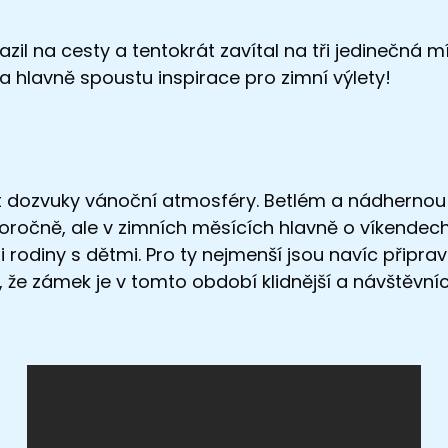
razil na cesty a tentokrát zavítal na tři jedinečná
a hlavně spoustu inspirace pro zimní výlety!
 dozvuky vánoční atmosféry. Betlém a nádhernou 
celoročně, ale v zimních měsících hlavně o víkendec
 i rodiny s dětmi. Pro ty nejmenší jsou navíc připra
il, že zámek je v tomto období klidnější a návštěv