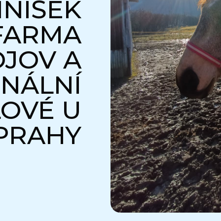
NÍŠEK
 FARMA
JOV A
NÁLNÍ
LOVÉ U
PRAHY