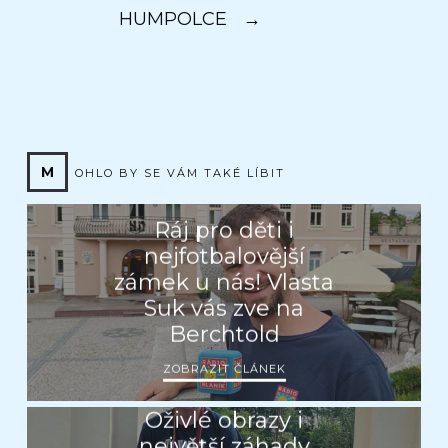
HUMPOLCE
→
M
OHLO BY SE VÁM TAKÉ LÍBIT
Ráj pro děti i
nejfotbalovější
zámek u nás! Vlasta
Suk vás zve na
Berchtold
ZOBRAZIT ČLÁNEK
Oživlé obrazy i
největší záhady