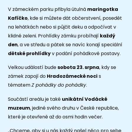
V zámeckém parku přibyla útulná
maringotka
Kafíčko
, kde si můžete dát občerstvení, posedět
na lehátkách nebo si půjčit deku a odpočívat v
klidné zeleni. Prohlídky zámku probíhají
každý
den
, a ve středu a pátek se navíc konají speciální
dětské prohlídky
v podání pohádkové postavy.
Velkou událostí bude
sobota 23. srpna
, kdy se
zámek zapojí do
Hradozámecké noci
s
tématem
Z pohádky do pohádky
.
Součástí areálu je také
unikátní Vodácké
muzeum
, jediné svého druhu v České republice,
které je otevřené až do osmi hodin večer.
„Chceme, aby si u nás každý našel něco pro sebe