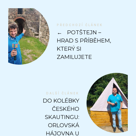
PŘEDCHOZÍ ČLÁNEK
←
POTŠTEJN –
HRAD S PŘÍBĚHEM,
KTERÝ SI
ZAMILUJETE
DALŠÍ ČLÁNEK
DO KOLÉBKY
ČESKÉHO
SKAUTINGU:
ORLOVSKÁ
HÁJOVNA U