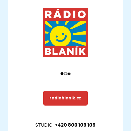
Facebook
Instagram
YouTube
radioblanik.cz
STUDIO:
+420 800 109 109