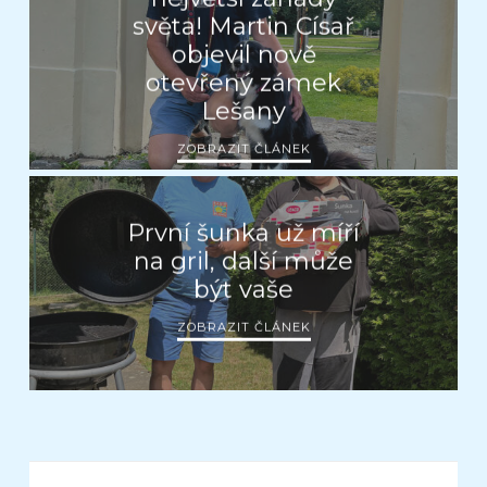
světa! Martin Císař
objevil nově
otevřený zámek
Lešany
ZOBRAZIT ČLÁNEK
První šunka už míří
na gril, další může
být vaše
ZOBRAZIT ČLÁNEK