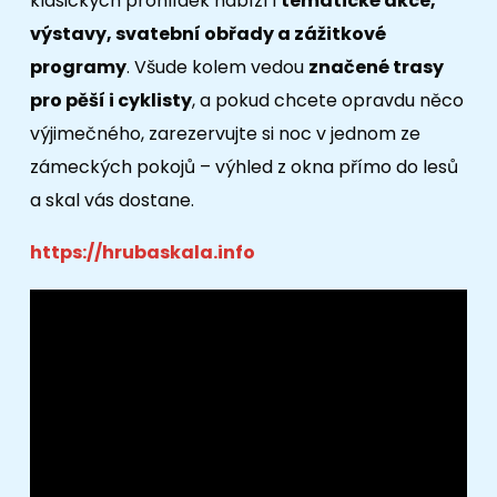
klasických prohlídek nabízí i
tematické akce,
výstavy, svatební obřady a zážitkové
programy
. Všude kolem vedou
značené trasy
pro pěší i cyklisty
, a pokud chcete opravdu něco
výjimečného, zarezervujte si noc v jednom ze
zámeckých pokojů – výhled z okna přímo do lesů
a skal vás dostane.
https://hrubaskala.info