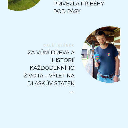
PŘIVEZLA PŘÍBĚHY
POD PÁSY
DALŠÍ ČLÁNEK
ZA VŮNÍ DŘEVA A
HISTORIÍ
KAŽDODENNÍHO
ŽIVOTA – VÝLET NA
DLASKŮV STATEK
→