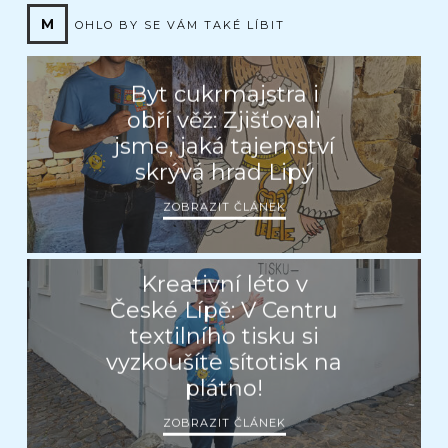
M
OHLO BY SE VÁM TAKÉ LÍBIT
Byt cukrmajstra i
obří věž: Zjišťovali
jsme, jaká tajemství
skrývá hrad Lipý
ZOBRAZIT ČLÁNEK
Kreativní léto v
České Lípě: V Centru
textilního tisku si
vyzkoušíte sítotisk na
plátno!
ZOBRAZIT ČLÁNEK