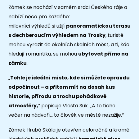
Zámek se nachází v samém srdci Českého ráje a
nabízí něco pro každého:
milovníci výhledů si užijí
panoramatickou terasu
s dechberoucím výhledem na Trosky
, turisté
mohou vyrazit do okolních skalních měst, a ti, kdo
hledají romantiku, se mohou
ubytovat přímo na
zámku
.
„
Tohle je ideální místo, kde si můžete opravdu
odpočinout – a přitom mít na dosah kus
historie, přírodu a trochu pohádkové
atmosféry,
“ popisuje Vlasta Suk. „A to ticho
večer na nádvoří… to člověk ve městě nezažije.“
Zámek Hrubá Skála je otevřen celoročně a kromě