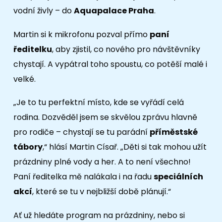
vodní živly – do
Aquapalace Praha
.
Martin si k mikrofonu pozval přímo
paní
ředitelku
, aby zjistil, co nového pro návštěvníky
chystají. A vypátral toho spoustu, co potěší malé i
velké.
„Je to tu perfektní místo, kde se vyřádí celá
rodina. Dozvěděl jsem se skvělou zprávu hlavně
pro rodiče – chystají se tu parádní
příměstské
tábory
,“ hlásí Martin Císař. „Děti si tak mohou užít
prázdniny plné vody a her. A to není všechno!
Paní ředitelka mě nalákala i na řadu
speciálních
akcí
, které se tu v nejbližší době plánují.“
Ať už hledáte program na prázdniny, nebo si