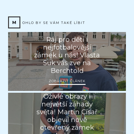
M
OHLO BY SE VÁM TAKÉ LÍBIT
Ráj pro děti i
nejfotbalovější
zámek u nás! Vlasta
Suk vás zve na
Berchtold
ZOBRAZIT ČLÁNEK
Oživlé obrazy i
největší záhady
světa! Martin Císař
objevil nově
otevřený zámek