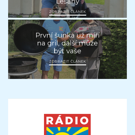
Lešany
ZOBRAZIT ČLÁNEK
První šunka už míří
na gril, další může
být vaše
ZOBRAZIT ČLÁNEK