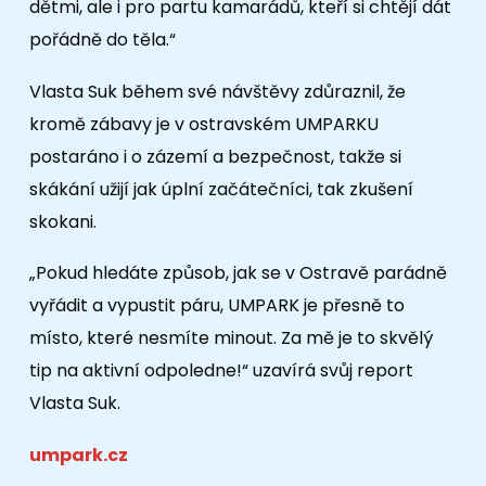
dětmi, ale i pro partu kamarádů, kteří si chtějí dát
pořádně do těla.“
Vlasta Suk během své návštěvy zdůraznil, že
kromě zábavy je v ostravském UMPARKU
postaráno i o zázemí a bezpečnost, takže si
skákání užijí jak úplní začátečníci, tak zkušení
skokani.
„Pokud hledáte způsob, jak se v Ostravě parádně
vyřádit a vypustit páru, UMPARK je přesně to
místo, které nesmíte minout. Za mě je to skvělý
tip na aktivní odpoledne!“ uzavírá svůj report
Vlasta Suk.
umpark.cz