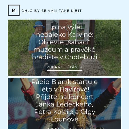
M
OHLO BY SE VÁM TAKÉ LÍBIT
Tip na výlet
nedaleko Karviné:
Objevte „šahací“
muzeum a pravěké
hradiště v Chotěbuzi
ZOBRAZIT ČLÁNEK
Rádio Blaník startuje
léto v Havířově!
Přijďte na koncert
Janka Ledeckého,
Petra Koláře a Olgy
Lounové