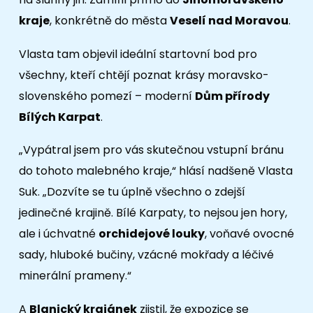
kraje
, konkrétně do města
Veselí nad Moravou
.
Vlasta tam objevil ideální startovní bod pro
všechny, kteří chtějí poznat krásy moravsko-
slovenského pomezí – moderní
Dům přírody
Bílých Karpat
.
„Vypátral jsem pro vás skutečnou vstupní bránu
do tohoto malebného kraje,“ hlásí nadšeně Vlasta
Suk. „Dozvíte se tu úplně všechno o zdejší
jedinečné krajině. Bílé Karpaty, to nejsou jen hory,
ale i úchvatné
orchidejové louky
, voňavé ovocné
sady, hluboké bučiny, vzácné mokřady a léčivé
minerální prameny.“
A
Blanický krajánek
zjistil, že expozice se