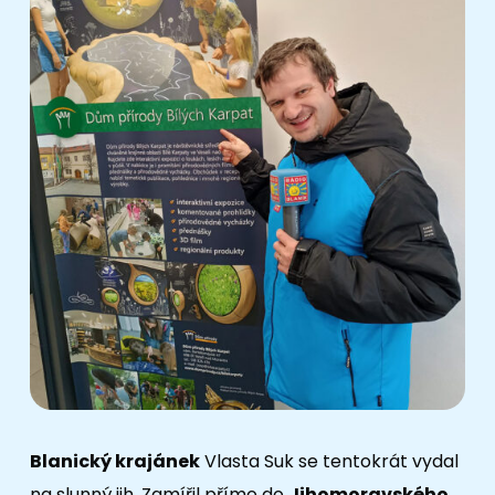
Blanický krajánek
Vlasta Suk se tentokrát vydal
na slunný jih. Zamířil přímo do
Jihomoravského