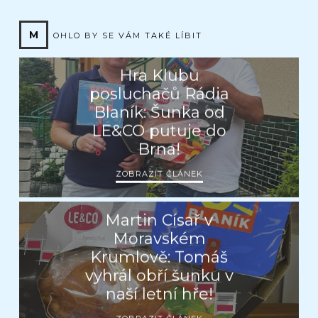
M
OHLO BY SE VÁM TAKÉ LÍBIT
Hra Klubu
posluchačů Rádia
Blaník: Šunka od
LE&CO putuje do
Brna!
ZOBRAZIT ČLÁNEK
Martin Císař v
Moravském
Krumlově: Tomáš
vyhrál obří šunku v
naší letní hře!