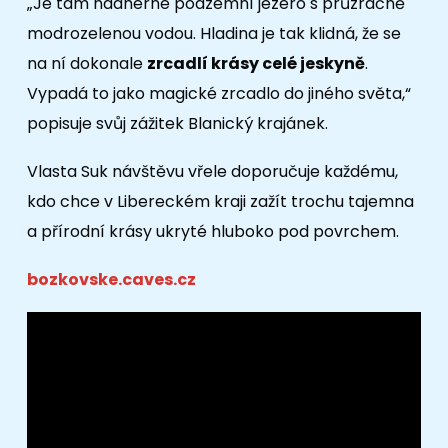
„Je tam nádherné podzemní jezero s průzračně
modrozelenou vodou. Hladina je tak klidná, že se
na ní dokonale
zrcadlí krásy celé jeskyně
.
Vypadá to jako magické zrcadlo do jiného světa,“
popisuje svůj zážitek Blanický krajánek.
Vlasta Suk návštěvu vřele doporučuje každému,
kdo chce v Libereckém kraji zažít trochu tajemna
a přírodní krásy ukryté hluboko pod povrchem.
bozkovske.caves.cz