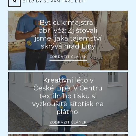
M
OHLO BY SE VÁM TAKÉ LÍBIT
Byt cukrmajstra i
obří věž: Zjišťovali
jsme, jaká tajemství
skrývá hrad Lipý
ZOBRAZIT ČLÁNEK
Kreativní léto v
České Lípě: V Centru
textilního tisku si
vyzkoušíte sítotisk na
plátno!
ZOBRAZIT ČLÁNEK