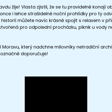
du žije! Vlasta zjistil, že se tu pravidelně konají 
nce i lehce strašidelné noční prohlídky pro ty odv
 historií můžete navíc krásně spojit s relaxem v př
stvořená pro odpolední procházku, piknik u vody n
í Moravu, který nadchne milovníky netradiční archit
noznačně doporučuje!