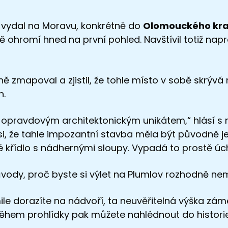
t vydal na Moravu, konkrétně do
Olomouckého kra
 ohromí hned na první pohled. Navštívil totiž nap
ě zmapoval a zjistil, že tohle místo v sobě skrývá n
n.
 opravdovým architektonickým unikátem,“ hlásí s n
si, že tahle impozantní stavba měla být původně j
ké křídlo s nádhernými sloupy. Vypadá to prostě úc
ůvody, proč byste si výlet na Plumlov rozhodně nemě
le dorazíte na nádvoří, ta neuvěřitelná výška zá
hem prohlídky pak můžete nahlédnout do historie 