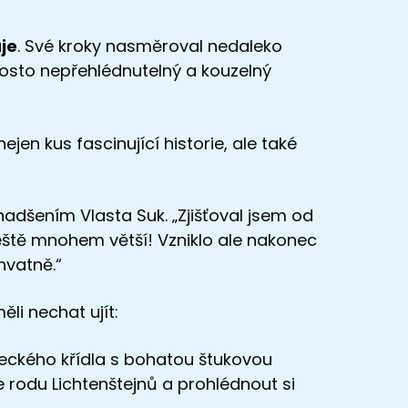
je
. Své kroky nasměroval nedaleko
rosto nepřehlédnutelný a kouzelný
ejen kus fascinující historie, ale také
adšením Vlasta Suk. „Zjišťoval jsem od
eště mnohem větší! Vzniklo ale nakonec
hvatně.“
li nechat ujít:
meckého křídla s bohatou štukovou
rodu Lichtenštejnů a prohlédnout si