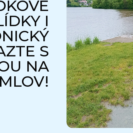
DKOVÉ
ÍDKY I
NICKÝ
AZTE S
OU NA
MLOV!