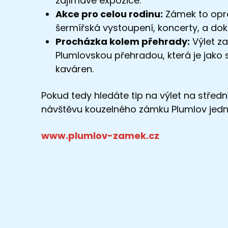
zajímavé expozice.
Akce pro celou rodinu:
Zámek to oprav
šermířská vystoupení, koncerty, a doko
Procházka kolem přehrady:
Výlet za
Plumlovskou přehradou, která je jako 
kaváren.
Pokud tedy hledáte tip na výlet na středn
návštěvu kouzelného zámku Plumlov jed
www.plumlov-zamek.cz