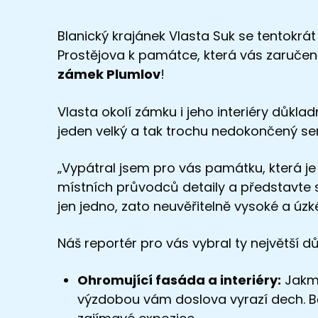
Blanický krajánek Vlasta Suk se tentokrá
Prostějova k památce, která vás zaručeně
zámek Plumlov
!
Vlasta okolí zámku i jeho interiéry důkladn
jeden velký a tak trochu nedokončený se
„Vypátral jsem pro vás památku, která je
místních průvodců detaily a představte 
jen jedno, zato neuvěřitelně vysoké a úz
Náš reportér pro vás vybral ty největší d
Ohromující fasáda a interiéry:
Jakmi
výzdobou vám doslova vyrazí dech. Bě