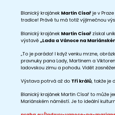
Blanický krajánek
Martin Císař
je v Praze
tradice! Právě tu má totiž výjimečnou v
Blanický krajánek
Martin Císař
získal uni
výstavě
„Lada a Vánoce na Mariánské
„To je paráda! I když venku mrzne, obrázky
pravnuky pana Lady, Martinem a Viktorem, 
ladovskou zimu a pohodu. Vidět zasněžené
Výstava potrvá až do
Tří králů
, takže je
Blanický krajánek Martin Císař to může je
Mariánském náměstí. Je to ideální kultur
praha.eu/ladovy-vanoce-na-marian