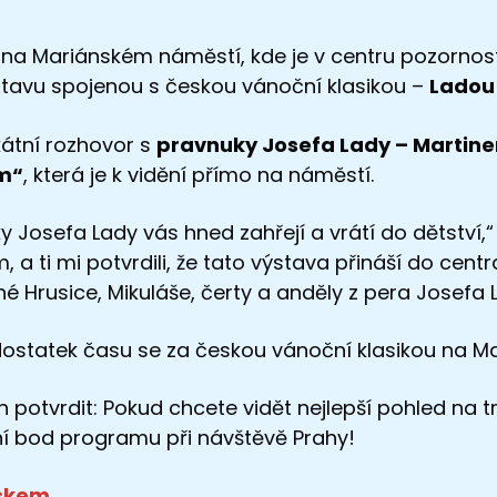
 na Mariánském náměstí, kde je v centru pozornosti
ýstavu spojenou s českou vánoční klasikou –
Ladou
kátní rozhovor s
pravnuky Josefa Lady – Martin
m“
, která je k vidění přímo na náměstí.
 Josefa Lady vás hned zahřejí a vrátí do dětství,“ h
a ti mi potvrdili, že tato výstava přináší do cent
 Hrusice, Mikuláše, čerty a anděly z pera Josefa L
 dostatek času se za českou vánoční klasikou na M
n potvrdit: Pokud chcete vidět nejlepší pohled na 
ní bod programu při návštěvě Prahy!
skem