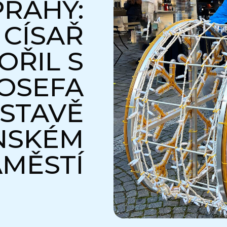
PRAHY:
 CÍSAŘ
OŘIL S
OSEFA
ÝSTAVĚ
NSKÉM
MĚSTÍ