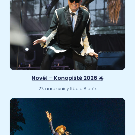
Nové! – Konopiště 2026 ☀️
27. narozeniny Rádia Blaník