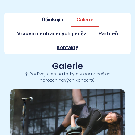
PŘEHLED TĚCH
NEJDŮLEŽITĚJŠÍCH
Galerie
INFORMACÍ O
Účinkující
Galerie
LETOŠNÍM
KONOPIŠTI
Vrácení neutracených peněz
Partneři
Kontakty
Galerie
☀️ Podívejte se na fotky a videa z našich
narozeninových koncertů: