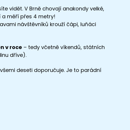
íte vidět. V Brně chovají anakondy velké,
 a měří přes 4 metry!
lavami návštěvníků krouží čápi, luňáci
n v roce
– tedy včetně víkendů, státních
inu dříve).
 všemi deseti doporučuje. Je to parádní