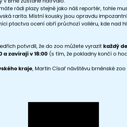
ty v Brně zůstane natrvalo.
áte rádi plazy stejně jako náš reportér, tohle mus
ská rarita. Místní kousky jsou opravdu impozantní
íci ptactva ocení obří průchozí voliéru, kde nad h
edřich potvrdil, že do zoo můžete vyrazit
každý de
0 a zavírají v 18:00
(s tím, že pokladny končí o hod
ského kraje
, Martin Císař návštěvu brněnské zoo