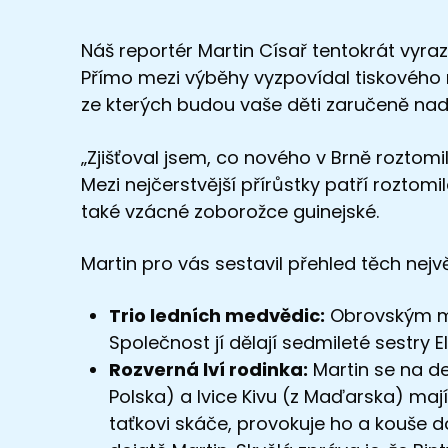
Náš reportér Martin Císař tentokrát vyraz
Přímo mezi výběhy vyzpovídal tiskového m
ze kterých budou vaše děti zaručeně na
„Zjišťoval jsem, co nového v Brně roztom
Mezi nejčerstvější přírůstky patří roztom
také vzácné zoborožce guinejské.
Martin pro vás sestavil přehled těch nejv
Trio ledních medvědic:
Obrovským ma
Společnost jí dělají sedmileté sestry
Rozverná lví rodinka:
Martin se na de
Polska) a lvice Kivu (z Maďarska) maj
taťkovi skáče, provokuje ho a kouše do