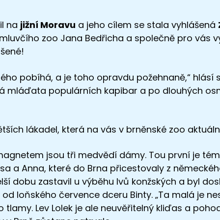
il na
jižní Moravu
a jeho cílem se stala vyhlášená
luvčího zoo Jana Bedřicha a společně pro vás vypá
dšené!
ilého pobíhá, a je toho opravdu požehnaně,“ hlásí
ilá mláďata populárních kapibar a po dlouhých osmi
ětších lákadel, která na vás v brněnské zoo aktuáln
gnetem jsou tři medvědí dámy. Tou první je tém
 Elsa a Anna, které do Brna přicestovaly z německ
lší dobu zastavil u výběhu lvů konžských a byl dos
í od loňského července dceru Binty. „Ta malá je n
 tlamy. Lev Lolek je ale neuvěřitelný kliďas a pohod