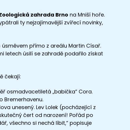
Zoologická zahrada Brno
na Mniší hoře.
trali ty nejzajímavější zvířecí novinky,
 s úsměvem přímo z areálu Martin Císař.
 letech úsilí se zahradě podařilo získat
ě čekají:
ěř osmadvacetiletá „babička“ Cora.
ého Bremerhavenu.
lova unesený. Lev Lolek (pocházející z
eskutečný čert od narození! Pořád po
ář, všechno si nechá líbit,“ popisuje