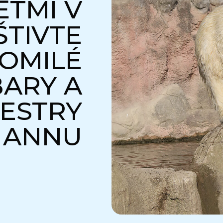
ĚTMI V
ŠTIVTE
OMILÉ
BARY A
SESTRY
A ANNU