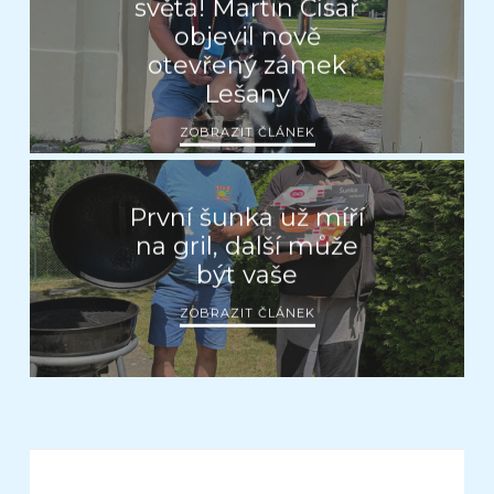
světa! Martin Císař
objevil nově
otevřený zámek
Lešany
ZOBRAZIT ČLÁNEK
První šunka už míří
na gril, další může
být vaše
ZOBRAZIT ČLÁNEK