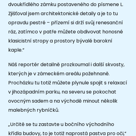
dvoukřídlého zámku postaveného do písmene L.
Zjišťoval jsem architektonické detaily a je to tu
opravdu pestré – přízemí si drží svůj renesanční
ráz, zatímco v patře můžete obdivovat honosné
klasicistní stropy a prostory bývalé barokní
kaple.“
Náš reportér detailně prozkoumal i další skvosty,
kterých je v zámeckém areálu požehnaně.
Procházku tu totiž můžete plynule spojit s relaxací
v jihozápadním parku, na severu se pokochat
ovocným sadem a na východě minout několik
malebných rybníčků.
„Určitě se tu zastavte u bočního východního
křídla budovy, to je totiž naprostá pastva pro oči,“