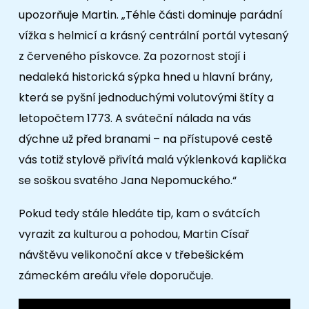
upozorňuje Martin. „Téhle části dominuje parádní
vížka s helmicí a krásný centrální portál vytesaný
z červeného pískovce. Za pozornost stojí i
nedaleká historická sýpka hned u hlavní brány,
která se pyšní jednoduchými volutovými štíty a
letopočtem 1773. A sváteční nálada na vás
dýchne už před branami – na přístupové cestě
vás totiž stylově přivítá malá výklenková kaplička
se soškou svatého Jana Nepomuckého.“
Pokud tedy stále hledáte tip, kam o svátcích
vyrazit za kulturou a pohodou, Martin Císař
návštěvu velikonoční akce v třebešickém
zámeckém areálu vřele doporučuje.