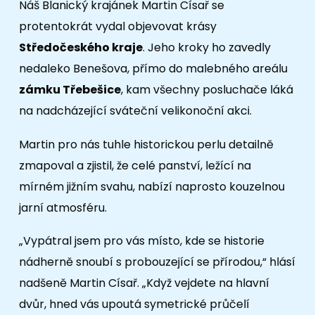
Náš Blanický krajánek Martin Císař se
protentokrát vydal objevovat krásy
Středočeského kraje
. Jeho kroky ho zavedly
nedaleko Benešova, přímo do malebného areálu
zámku Třebešice
, kam všechny posluchače láká
na nadcházející sváteční velikonoční akci.
Martin pro nás tuhle historickou perlu detailně
zmapoval a zjistil, že celé panství, ležící na
mírném jižním svahu, nabízí naprosto kouzelnou
jarní atmosféru.
„Vypátral jsem pro vás místo, kde se historie
nádherně snoubí s probouzející se přírodou,“ hlásí
nadšeně Martin Císař. „Když vejdete na hlavní
dvůr, hned vás upoutá symetrické průčelí