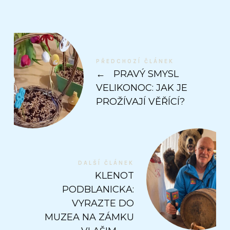
PŘEDCHOZÍ ČLÁNEK
←
PRAVÝ SMYSL
VELIKONOC: JAK JE
PROŽÍVAJÍ VĚŘÍCÍ?
DALŠÍ ČLÁNEK
KLENOT
PODBLANICKA:
VYRAZTE DO
MUZEA NA ZÁMKU