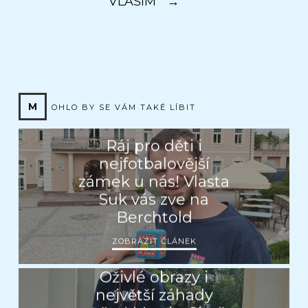
VLAŠIM
→
M
OHLO BY SE VÁM TAKÉ LÍBIT
Ráj pro děti i
nejfotbalovější
zámek u nás! Vlasta
Suk vás zve na
Berchtold
ZOBRAZIT ČLÁNEK
Oživlé obrazy i
největší záhady