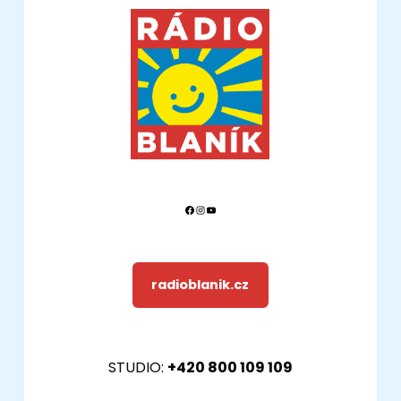
Facebook
Instagram
YouTube
radioblanik.cz
STUDIO:
+420 800 109 109