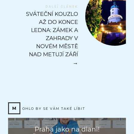
DALŠÍ ČLÁNEK
SVÁTEČNÍ KOUZLO
AŽ DO KONCE
LEDNA: ZÁMEK A
ZAHRADY V
NOVÉM MĚSTĚ
NAD METUJÍ ZÁŘÍ
→
M
OHLO BY SE VÁM TAKÉ LÍBIT
Praha jako na dlani!