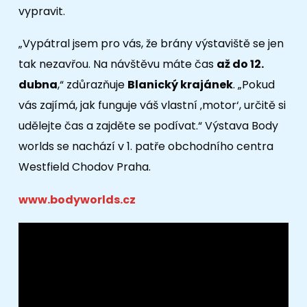
vypravit.
„Vypátral jsem pro vás, že brány výstaviště se jen
tak nezavřou. Na návštěvu máte čas
až do 12.
dubna
,“ zdůrazňuje
Blanický krajánek
. „Pokud
vás zajímá, jak funguje váš vlastní ‚motor‘, určitě si
udělejte čas a zajděte se podívat.“ Výstava Body
worlds se nachází v 1. patře obchodního centra
Westfield Chodov Praha.
www.bodyworlds.cz