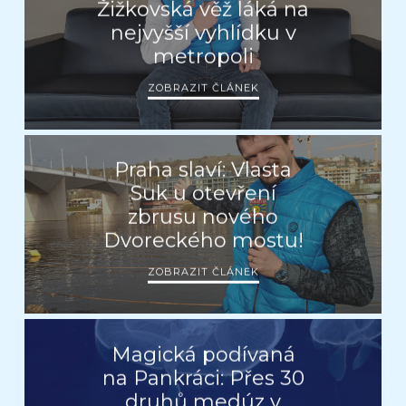
Žižkovská věž láká na
nejvyšší vyhlídku v
metropoli
ZOBRAZIT ČLÁNEK
Praha slaví: Vlasta
Suk u otevření
zbrusu nového
Dvoreckého mostu!
ZOBRAZIT ČLÁNEK
Magická podívaná
na Pankráci: Přes 30
druhů medúz v