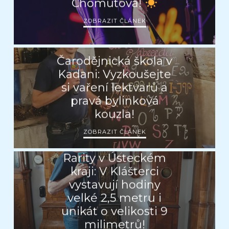
Chomutova!
ZOBRAZIT ČLÁNEK
Čarodějnická škola v
Kadani: Vyzkoušejte
si vaření lektvarů a
pravá bylinková
kouzla!
ZOBRAZIT ČLÁNEK
Rarity v Ústeckém
kraji: V Klášterci
vystavují hodiny
velké 2,5 metru i
unikát o velikosti 9
milimetrů!