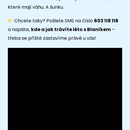
které mají váhu. A šunku.
Chcete taky? Pošlete SMS na číslo
603 118 118
a napište,
kde a jak trávíte léto s Blaníkem
–
třeba se příště zastavíme právě u vás!