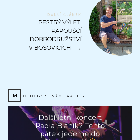
DALŠÍ ČLÁNEK
PESTRÝ VÝLET:
PAPOUŠČÍ
DOBRODRUŽSTVÍ
V BOŠOVICÍCH
→
M
OHLO BY SE VÁM TAKÉ LÍBIT
Další letní koncert
Rádia Blaník? Tento
pátek jedeme do