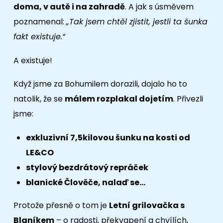
doma, v autě i na zahradě
. A jak s úsměvem
poznamenal:
„Tak jsem chtěl zjistit, jestli ta šunka
fakt existuje.“
A existuje!
Když jsme za Bohumilem dorazili, dojalo ho to
natolik, že se
málem rozplakal dojetím
. Přivezli
jsme:
exkluzivní 7,5kilovou šunku na kosti od
LE&CO
stylový bezdrátový repráček
blanické Člověče, nalaď se…
Protože přesně o tom je
Letní grilovačka s
Blaníkem
– o radosti, překvapení a chvílích,