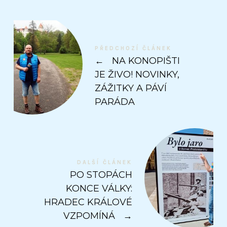
PŘEDCHOZÍ ČLÁNEK
←
NA KONOPIŠTI
JE ŽIVO! NOVINKY,
ZÁŽITKY A PÁVÍ
PARÁDA
DALŠÍ ČLÁNEK
PO STOPÁCH
KONCE VÁLKY:
HRADEC KRÁLOVÉ
VZPOMÍNÁ
→