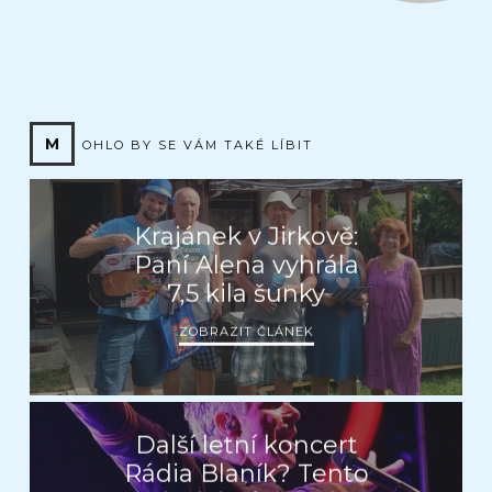
M
OHLO BY SE VÁM TAKÉ LÍBIT
Krajánek v Jirkově:
Paní Alena vyhrála
7,5 kila šunky
ZOBRAZIT ČLÁNEK
Další letní koncert
Rádia Blaník? Tento