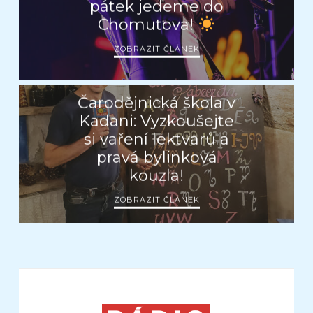
pátek jedeme do
Chomutova!
ZOBRAZIT ČLÁNEK
Čarodějnická škola v
Kadani: Vyzkoušejte
si vaření lektvarů a
pravá bylinková
kouzla!
ZOBRAZIT ČLÁNEK