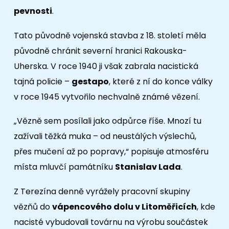
pevnosti
.
Tato původně vojenská stavba z 18. století měla
původně chránit severní hranici Rakouska-
Uherska. V roce 1940 ji však zabrala nacistická
tajná policie –
gestapo
, které z ní do konce války
v roce 1945 vytvořilo nechvalně známé vězení.
„Vězně sem posílali jako odpůrce říše. Mnozí tu
zažívali těžká muka – od neustálých výslechů,
přes mučení až po popravy,“ popisuje atmosféru
místa mluvčí památníku
Stanislav Lada
.
Z Terezína denně vyrážely pracovní skupiny
vězňů do
vápencového dolu v Litoměřicích
, kde
nacisté vybudovali továrnu na výrobu součástek